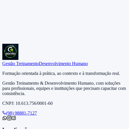
✓
Pasta personalizada GT
✓
Apostila
✓
Caneta
✓
Bloco
✓
Coffee-break (05)
✓
Almoço (02)
✓
Certificado
Gestão Treinamento
Desenvolvimento Humano
Formação orientada à prática, ao contexto e à transformação real.
Gestão Treinamento & Desenvolvimento Humano, com soluções
para profissionais, equipes e instituições que precisam capacitar com
consistência.
CNPJ: 10.613.756/0001-60
(98) 98881-7127