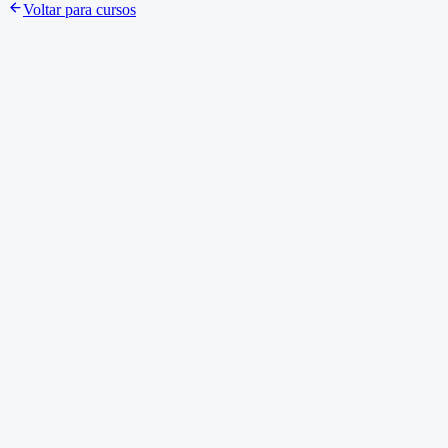
Voltar para cursos
Aprendizado
O que você aprenderá